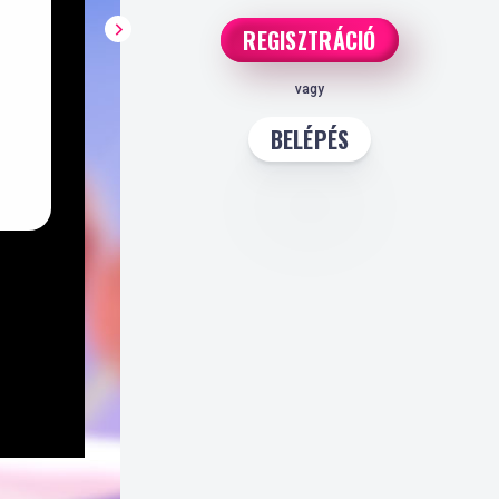
REGISZTRÁCIÓ
vagy
BELÉPÉS