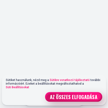
Sütiket használunk, nézd meg a
Sütikre vonatkozó tájékoztató
további
információért. Ezeket a beállításokat megváltoztathatod a
Süti Beállításokat
AZ ÖSSZES ELFOGADÁSA
CSATLAKOZZ MOST