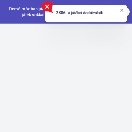
Demó módban játszol. A valódi pénzes
VALÓDI PÉNZES JÁTÉK
`,
2806
A játékot deaktiválták
játék sokkal izgalmasabb.