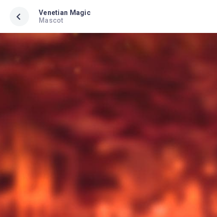
Venetian Magic
Mascot