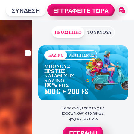
ΣΎΝΔΕΣΗ
ΕΓΓΡΑΦΕΊΤΕ ΤΏΡΑ
ΠΡΟΣΩΠΙΚΌ
ΤΟΥΡΝΟΥΆ
ΚΑΖΊΝΟ
ΑΘΛΗΤΙΣΜΌΣ
ΜΠΌΝΟΥΣ
ΠΡΏΤΗΣ
ΚΑΤΆΘΕΣΗΣ
ΚΑΖΊΝΟ
100% ΈΩΣ
500€ + 200 FS
Για να ανοίξετε στοιχεία
προσωπικών στοιχείων,
προχωρήστε στο
ΕΓΓΡΑΦΉ