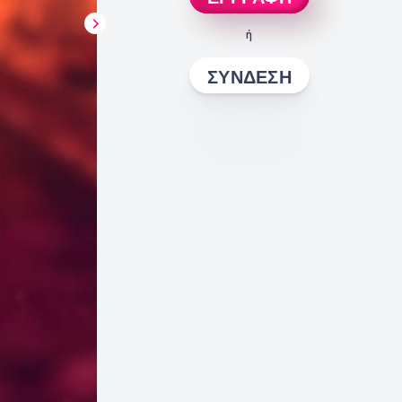
ή
ΣΎΝΔΕΣΗ