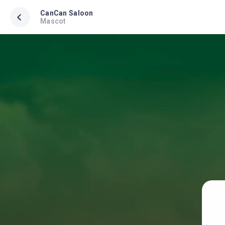
CanCan Saloon
Mascot