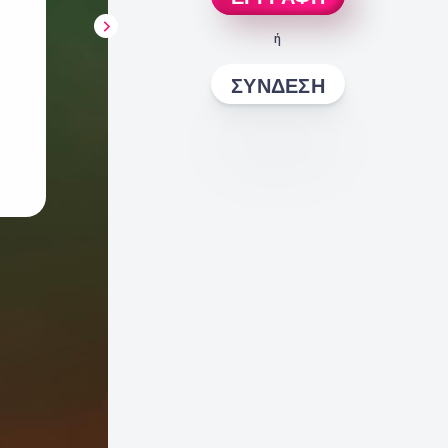
ή
ΣΎΝΔΕΣΗ