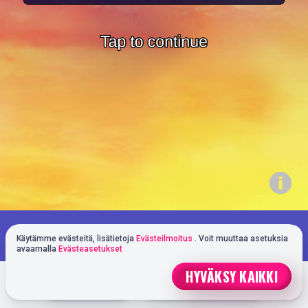
Pelaat demotilassa. Oikealla rahalla
PELAA OIKEALLA RAHALLA
Käytämme evästeitä, lisätietoja
Evästeilmoitus
. Voit muuttaa asetuksia
pelaaminen on paljon jännittävämpää
avaamalla
Evästeasetukset
HYVÄKSY KAIKKI
NOPEA TALLETUS
PELAAMAAN