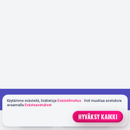
Pelaat demotilassa. Oikealla rahalla
PELAA OIKEALLA RAHALLA
Käytämme evästeitä, lisätietoja
Evästeilmoitus
. Voit muuttaa asetuksia
pelaaminen on paljon jännittävämpää
avaamalla
Evästeasetukset
HYVÄKSY KAIKKI
NOPEA TALLETUS
PELAAMAAN