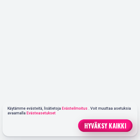
Käytämme evästeitä, lisätietoja
Evästeilmoitus
. Voit muuttaa asetuksia
avaamalla
Evästeasetukset
HYVÄKSY KAIKKI