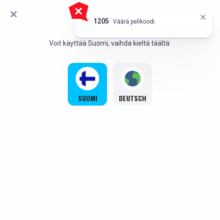
Pelaat demotilassa. Oikealla rahalla
HEI!
PELAA OIKEALLA RAHALLA
`,
1205
Väärä pelikoodi
pelaaminen on paljon jännittävämpää
Voit käyttää Suomi, vaihda kieltä täältä:
SUOMI
DEUTSCH