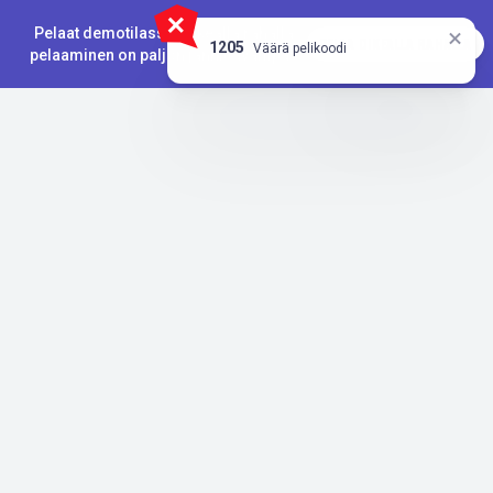
Pelaat demotilassa. Oikealla rahalla
PELAA OIKEALLA RAHALLA
`,
1205
Väärä pelikoodi
pelaaminen on paljon jännittävämpää