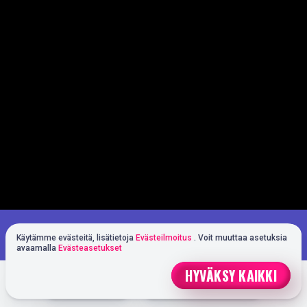
Pelaat demotilassa. Oikealla rahalla
PELAA OIKEALLA RAHALLA
Käytämme evästeitä, lisätietoja
Evästeilmoitus
. Voit muuttaa asetuksia
pelaaminen on paljon jännittävämpää
avaamalla
Evästeasetukset
HYVÄKSY KAIKKI
NOPEA TALLETUS
PELAAMAAN