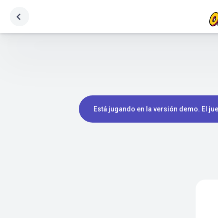
Está jugando en la versión demo. El ju