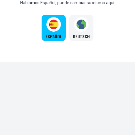
Hablamos Español, puede cambiar su idioma aquí:
ESPAÑOL
DEUTSCH