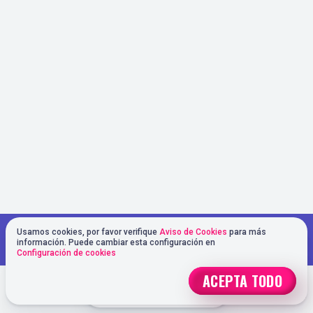
Está jugando en la versión demo. El juego
Usamos cookies, por favor verifique
Aviso de Cookies
para más
JUEGA DE VERDAD
información. Puede cambiar esta configuración en
real es mucho más interesante.
Configuración de cookies
ACEPTA TODO
UNIRSE AHORA