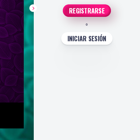
REGISTRARSE
o
INICIAR SESIÓN