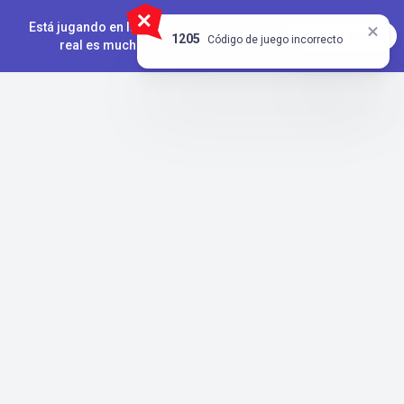
Está jugando en la versión demo. El juego
JUEGA DE VERDAD
`,
1205
Código de juego incorrecto
real es mucho más interesante.