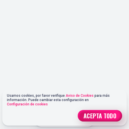
Usamos cookies, por favor verifique
Aviso de Cookies
para más
información. Puede cambiar esta configuración en
Configuración de cookies
ACEPTA TODO
UNIRSE AHORA