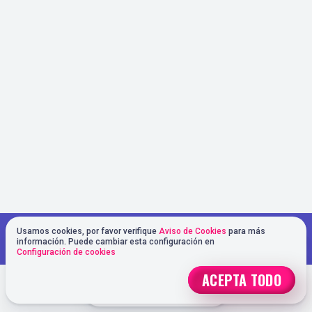
Está jugando en la versión demo. El juego
Usamos cookies, por favor verifique
Aviso de Cookies
para más
JUEGA DE VERDAD
información. Puede cambiar esta configuración en
real es mucho más interesante.
Configuración de cookies
ACEPTA TODO
UNIRSE AHORA