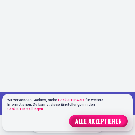
Du spielst in der Demoversion. Das echte
Wir verwenden Cookies, siehe
Cookie-Hinweis
für weitere
SPIEL UM ECHTES GELD
Informationen. Du kannst diese Einstellungen in den
Spiel ist viel interessanter
Cookie-Einstellungen
ALLE AKZEPTIEREN
JETZT MITMACHEN