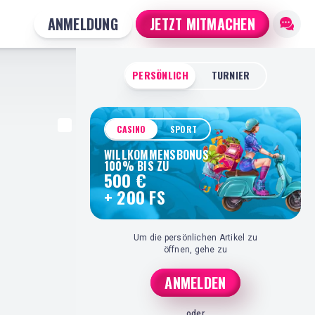
ANMELDUNG
JETZT MITMACHEN
PERSÖNLICH
TURNIER
CASINO
SPORT
WILLKOMMENSBONUS
100% BIS ZU
500 €
+ 200 FS
Um die persönlichen Artikel zu
öffnen, gehe zu
ANMELDEN
oder