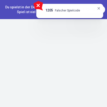
Du spielst in der Demoversion. Das echte
SPIEL UM ECHTES GELD
`,
1205
Falscher Spielcode
Spiel ist viel interessanter