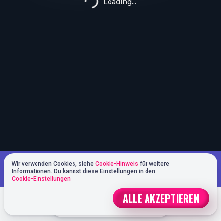
Du spielst in der Demoversion. Das echte
Wir verwenden Cookies, siehe
Cookie-Hinweis
für weitere
SPIEL UM ECHTES GELD
Informationen. Du kannst diese Einstellungen in den
Spiel ist viel interessanter
Cookie-Einstellungen
ALLE AKZEPTIEREN
JETZT MITMACHEN