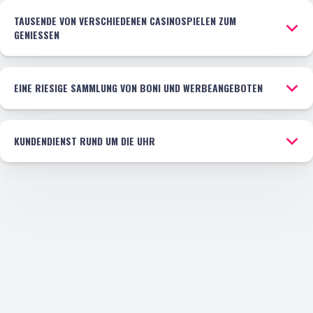
TAUSENDE VON VERSCHIEDENEN CASINOSPIELEN ZUM
GENIESSEN
EINE RIESIGE SAMMLUNG VON BONI UND WERBEANGEBOTEN
KUNDENDIENST RUND UM DIE UHR