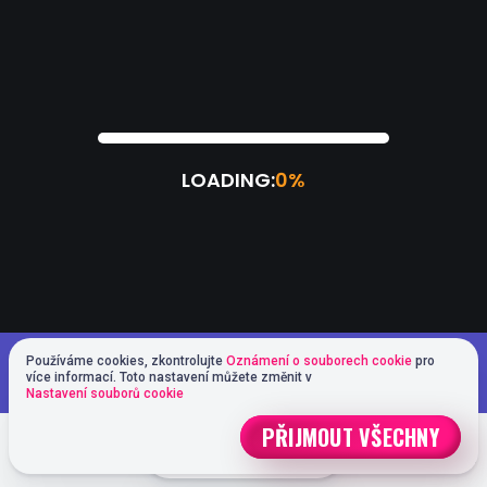
Hrajete v demo verzi. Hra ve skutečném
Používáme cookies, zkontrolujte
Oznámení o souborech cookie
pro
HRAJTE ZA OPRAVDOVÉ
více informací. Toto nastavení můžete změnit v
režimu je mnohem zajímavější
Nastavení souborů cookie
PŘIJMOUT VŠECHNY
REGISTRACE