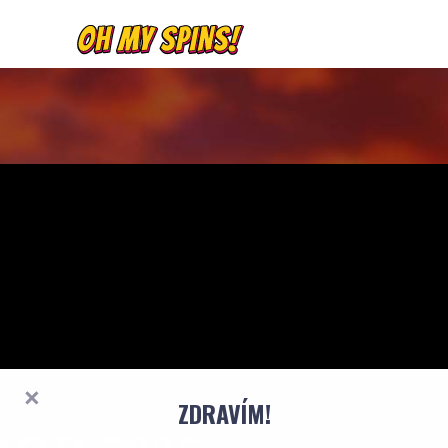
ZDRAVÍM!