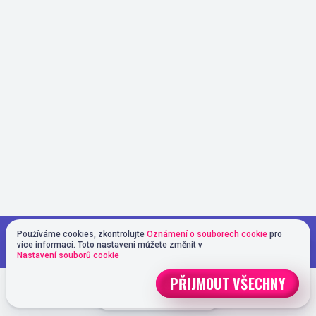
Hrajete v demo verzi. Hra ve skutečném
Používáme cookies, zkontrolujte
Oznámení o souborech cookie
pro
HRAJTE ZA OPRAVDOVÉ
více informací. Toto nastavení můžete změnit v
režimu je mnohem zajímavější
Nastavení souborů cookie
PŘIJMOUT VŠECHNY
REGISTRACE