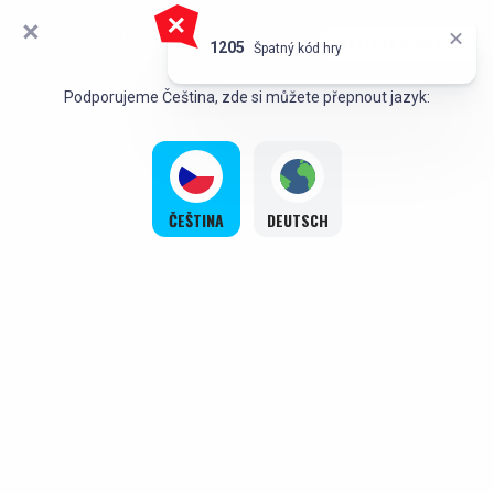
Hrajete v demo verzi. Hra ve skutečném
ZDRAVÍM!
HRAJTE ZA OPRAVDOVÉ
`,
1205
Špatný kód hry
režimu je mnohem zajímavější
Podporujeme Čeština, zde si můžete přepnout jazyk:
ČEŠTINA
DEUTSCH