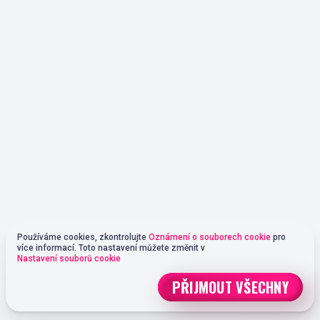
Používáme cookies, zkontrolujte
Oznámení o souborech cookie
pro
více informací. Toto nastavení můžete změnit v
Nastavení souborů cookie
PŘIJMOUT VŠECHNY