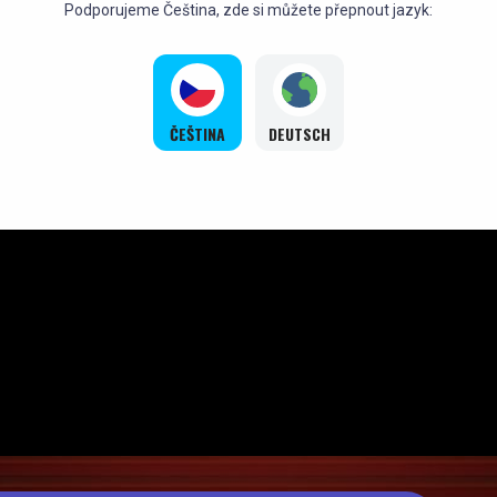
Podporujeme Čeština, zde si můžete přepnout jazyk:
ČEŠTINA
DEUTSCH