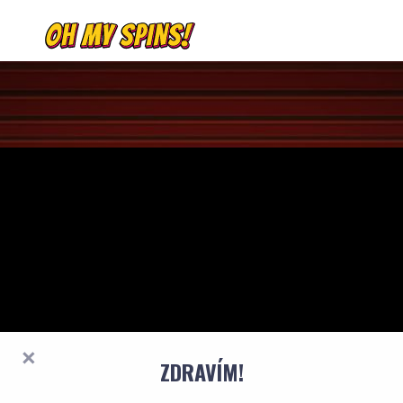
ZDRAVÍM!