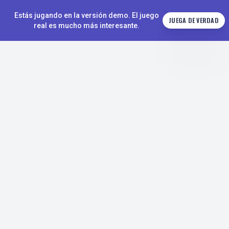
Estás jugando en la versión demo. El juego
JUEGA DE VERDAD
real es mucho más interesante.