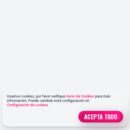
Usamos cookies, por favor verifique
Aviso de Cookies
para más
información. Puede cambiar esta configuración en
Configuración de cookies
ACEPTA TODO