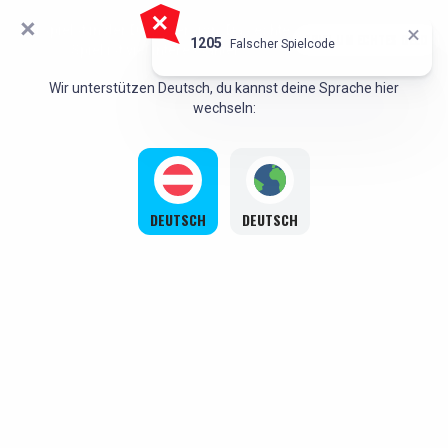
Du spielst in der Demoversion. Das echte
HALLO!
SPIEL UM ECHTES GELD
`,
1205
Falscher Spielcode
Spiel ist viel interessanter
Wir unterstützen Deutsch, du kannst deine Sprache hier
wechseln:
DEUTSCH
DEUTSCH