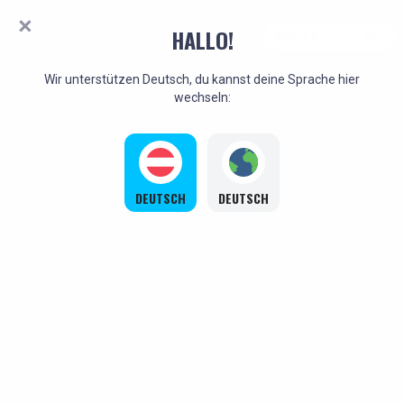
Du spielst in der Demoversion. Das echte
HALLO!
SPIEL UM ECHTES GELD
`,
1205
Falscher Spielcode
Spiel ist viel interessanter
Wir unterstützen Deutsch, du kannst deine Sprache hier
wechseln:
DEUTSCH
DEUTSCH